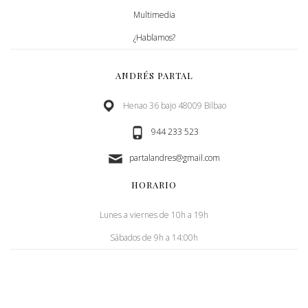
Multimedia
¿Hablamos?
ANDRÉS PARTAL
Henao 36 bajo 48009 Bilbao
944 233 523
partalandres@gmail.com
HORARIO
Lunes a viernes de 10h a 19h
Sábados de 9h a 14:00h