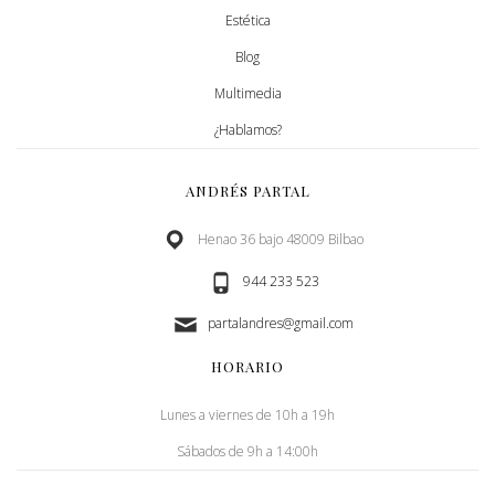
Estética
Blog
Multimedia
¿Hablamos?
ANDRÉS PARTAL
Henao 36 bajo 48009 Bilbao
944 233 523
partalandres@gmail.com
HORARIO
Lunes a viernes de 10h a 19h
Sábados de 9h a 14:00h