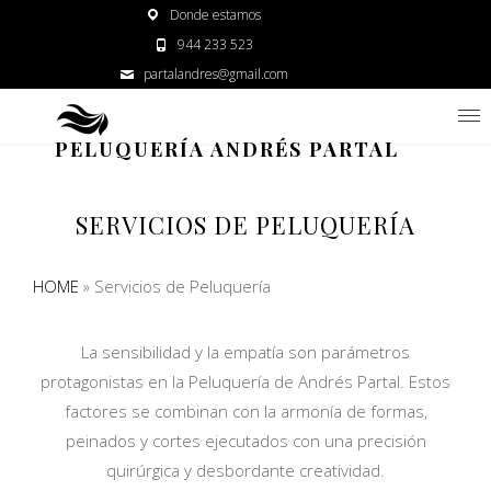
Donde estamos
944 233 523
partalandres@gmail.com
PELUQUERÍA ANDRÉS PARTAL
SERVICIOS DE PELUQUERÍA
HOME
»
Servicios de Peluquería
La sensibilidad y la empatía son parámetros
protagonistas en la Peluquería de Andrés Partal. Estos
factores se combinan con la armonía de formas,
peinados y cortes ejecutados con una precisión
quirúrgica y desbordante creatividad.