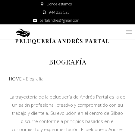
Donde estamos
944 233 523
partalandres@gmail.com
PELUQUERÍA ANDRÉS PARTAL
BIOGRAFÍA
HOME
»
Biografía
La trayectoria de la peluquería de Andrés Partal es la de
un salón profesional, creativo y comprometido con su
trabajo y clientela. Su evolución en el centro de Bilbao
discurre conforme a principios basados en el
conocimiento y experimentación. El peluquero Andrés