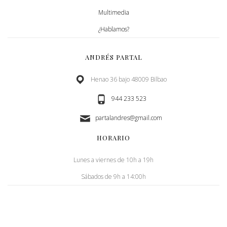
Multimedia
¿Hablamos?
ANDRÉS PARTAL
Henao 36 bajo 48009 Bilbao
944 233 523
partalandres@gmail.com
HORARIO
Lunes a viernes de 10h a 19h
Sábados de 9h a 14:00h